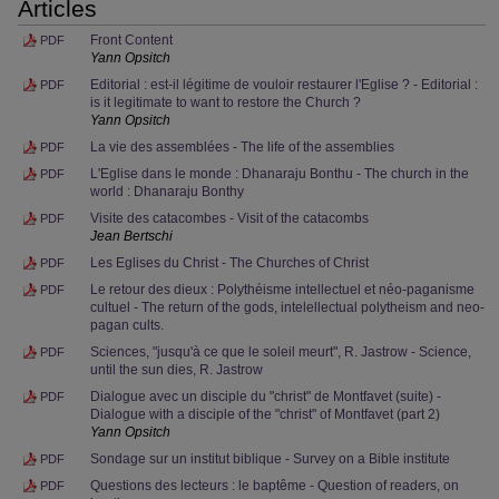
Articles
Front Content
PDF
Yann Opsitch
Editorial : est-il légitime de vouloir restaurer l'Eglise ? - Editorial :
PDF
is it legitimate to want to restore the Church ?
Yann Opsitch
La vie des assemblées - The life of the assemblies
PDF
L'Eglise dans le monde : Dhanaraju Bonthu - The church in the
PDF
world : Dhanaraju Bonthy
Visite des catacombes - Visit of the catacombs
PDF
Jean Bertschi
Les Eglises du Christ - The Churches of Christ
PDF
Le retour des dieux : Polythéisme intellectuel et néo-paganisme
PDF
cultuel - The return of the gods, intelellectual polytheism and neo-
pagan cults.
Sciences, "jusqu'à ce que le soleil meurt", R. Jastrow - Science,
PDF
until the sun dies, R. Jastrow
Dialogue avec un disciple du "christ" de Montfavet (suite) -
PDF
Dialogue with a disciple of the "christ" of Montfavet (part 2)
Yann Opsitch
Sondage sur un institut biblique - Survey on a Bible institute
PDF
Questions des lecteurs : le baptême - Question of readers, on
PDF