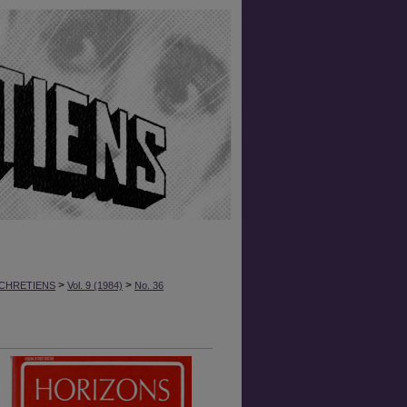
>
>
CHRETIENS
Vol. 9 (1984)
No. 36