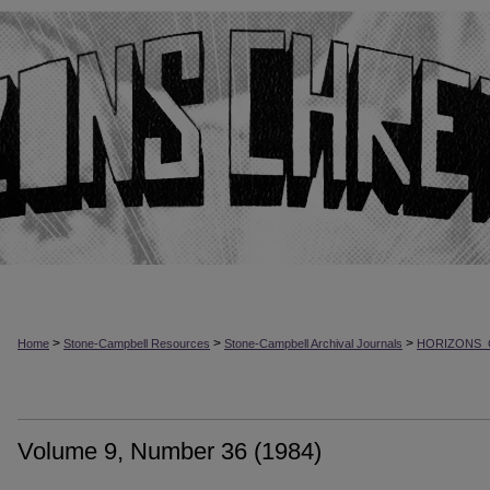
>
>
>
Home
Stone-Campbell Resources
Stone-Campbell Archival Journals
HORIZONS_
Volume 9, Number 36 (1984)